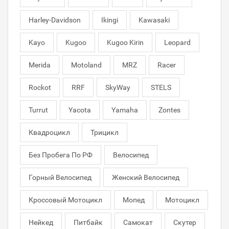
Harley-Davidson
Ikingi
Kawasaki
Kayo
Kugoo
Kugoo Kirin
Leopard
Merida
Motoland
MRZ
Racer
Rockot
RRF
SkyWay
STELS
Turrut
Yacota
Yamaha
Zontes
Квадроцикл
Трицикл
Без Пробега По РФ
Велосипед
Горный Велосипед
Женский Велосипед
Кроссовый Мотоцикл
Мопед
Мотоцикл
Нейкед
Питбайк
Самокат
Скутер