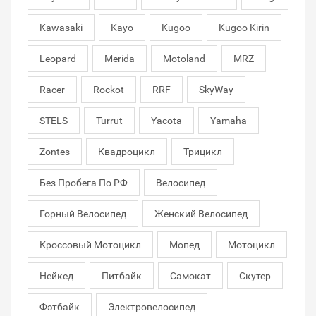
Kawasaki
Kayo
Kugoo
Kugoo Kirin
Leopard
Merida
Motoland
MRZ
Racer
Rockot
RRF
SkyWay
STELS
Turrut
Yacota
Yamaha
Zontes
Квадроцикл
Трицикл
Без Пробега По РФ
Велосипед
Горный Велосипед
Женский Велосипед
Кроссовый Мотоцикл
Мопед
Мотоцикл
Нейкед
Питбайк
Самокат
Скутер
Фэтбайк
Электровелосипед