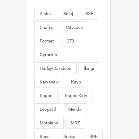
Alpha
Bajaj
BSE
Champ
Citycoco
Format
GTX
Gyroclub
Harley-Davidson
Ikingi
Kawasaki
Kayo
Kugoo
Kugoo Kirin
Leopard
Merida
Motoland
MRZ
Racer
Rockot
RRF