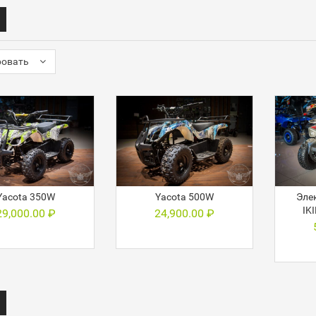
ровать
Yacota 350W
Yacota 500W
Эле
IK
29,000.00
₽
24,900.00
₽