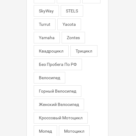
SkyWay
STELS
Turrut
Yacota
Yamaha
Zontes
Квадроцикл
Трицикл
Без Пробега По РФ
Велосипед
Горный Велосипед
Женский Велосипед
Кроссовый Мотоцикл
Мопед
Мотоцикл