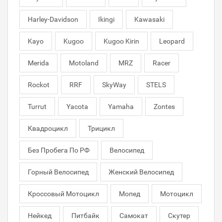
Harley-Davidson
Ikingi
Kawasaki
Kayo
Kugoo
Kugoo Kirin
Leopard
Merida
Motoland
MRZ
Racer
Rockot
RRF
SkyWay
STELS
Turrut
Yacota
Yamaha
Zontes
Квадроцикл
Трицикл
Без Пробега По РФ
Велосипед
Горный Велосипед
Женский Велосипед
Кроссовый Мотоцикл
Мопед
Мотоцикл
Нейкед
Питбайк
Самокат
Скутер