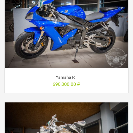
Yamaha R1
690,000.00
₽