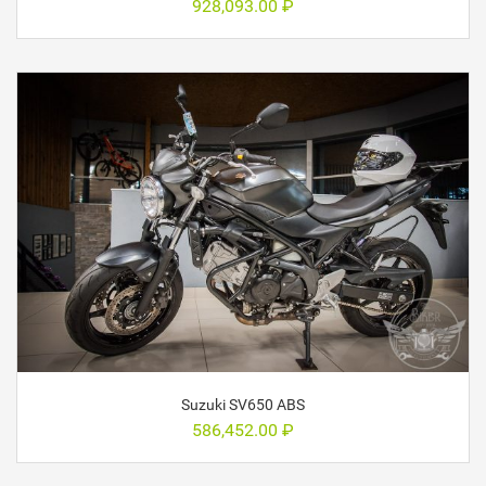
928,093.00
₽
Suzuki SV650 ABS
586,452.00
₽