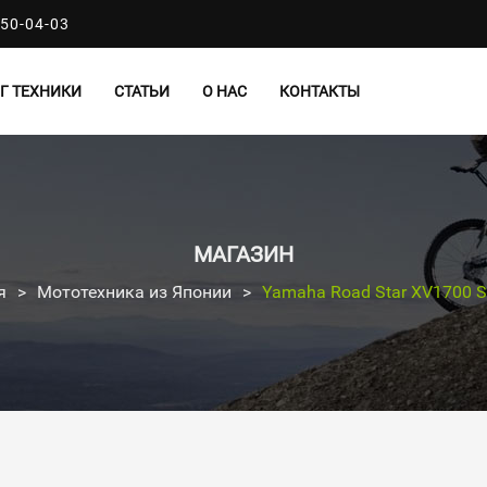
50-04-03
Г ТЕХНИКИ
СТАТЬИ
О НАС
КОНТАКТЫ
МАГАЗИН
я
>
Мототехника из Японии
>
Yamaha Road Star XV1700 Si