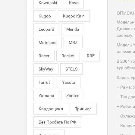
Kawasaki
Kayo
ОПИСА
Kugoo
Kugoo Kirin
Модельна
Движок п
Leopard
Merida
систему.
Motoland
MRZ
Модель Y
алюминие
Racer
Rockot
RRF
В 2004 г
тур.обве
SkyWay
STELS
Характер
Turrut
Yacota
– Рама: 
Yamaha
Zontes
– Тип дв
– Рабочи
Квадроцикл
Трицикл
– Охлажд
Без Пробега По РФ
– Количе