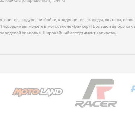
мотоцикла (снаряженная): 349 кг
отоциклы, эндуро, питбайки, квадроциклы, мопеды, скутеры, вело
 Тихорецке вы можете в мотосалоне «Байкер»! Большой выбор как в
 заводской упаковке. Широчайший ассортимент запчастей.⠀