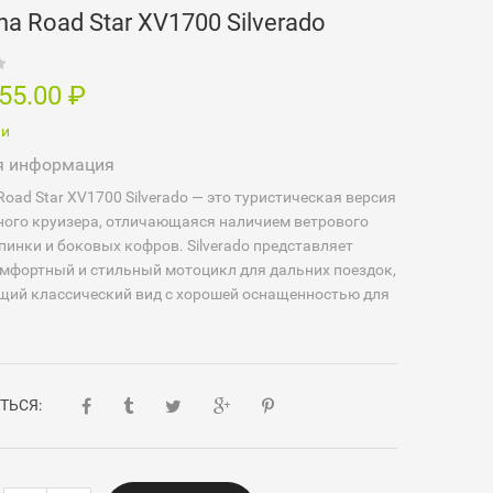
a Road Star XV1700 Silverado
555.00
₽
ии
я информация
oad Star XV1700 Silverado — это туристическая версия
ного круизера, отличающаяся наличием ветрового
спинки и боковых кофров. Silverado представляет
мфортный и стильный мотоцикл для дальних поездок,
щий классический вид с хорошей оснащенностью для
ТЬСЯ: