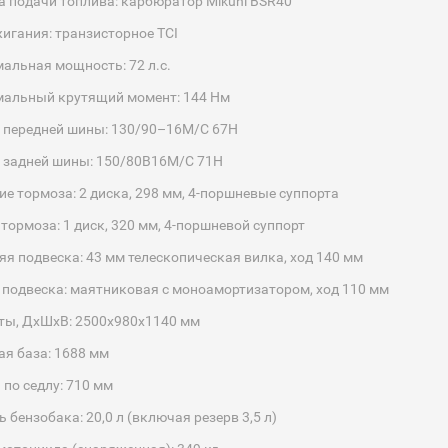
а подачи топлива: карбюратор Mikuni BSR40
жигания: транзисторное TCI
альная мощность: 72 л.с.
мальный крутящий момент: 144 Нм
 передней шины: 130/90–16M/C 67H
 задней шины: 150/80B16M/C 71H
ие тормоза: 2 диска, 298 мм, 4-поршневые суппорта
 тормоза: 1 диск, 320 мм, 4-поршневой суппорт
яя подвеска: 43 мм телескопическая вилка, ход 140 мм
 подвеска: маятниковая с моноамортизатором, ход 110 мм
ты, ДхШхВ: 2500х980х1140 мм
ая база: 1688 мм
 по седлу: 710 мм
 бензобака: 20,0 л (включая резерв 3,5 л)