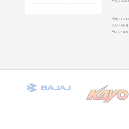
– Масса 
Купить м
ролики в
России в