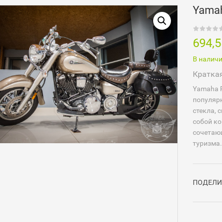
Yamah
694,
В налич
Кратка
Yamaha R
популяр
стекла, 
собой ко
сочетаю
туризма.
ПОДЕЛИ