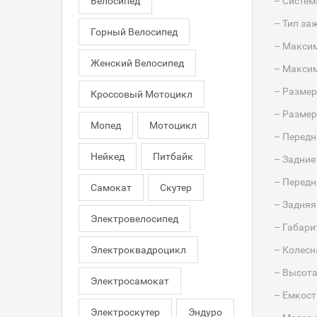
Велосипед
– Систем
– Тип за
Горный Велосипед
– Максим
Женский Велосипед
– Макси
– Размер
Кроссовый Мотоцикл
– Размер
Мопед
Мотоцикл
– Передн
Нейкед
Питбайк
– Задние
– Передн
Самокат
Скутер
– Задняя
Электровелосипед
– Габари
Электроквадроцикл
– Колесн
– Высота
Электросамокат
– Емкость
Электроскутер
Эндуро