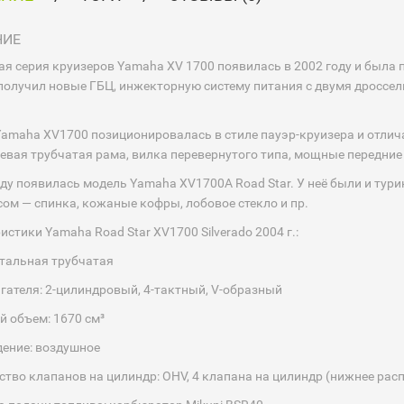
НИЕ
я серия круизеров Yamaha XV 1700 появилась в 2002 году и была п
олучил новые ГБЦ, инжекторную систему питания с двумя дроссе
amaha XV1700 позиционировалась в стиле пауэр-круизера и отлич
вая трубчатая рама, вилка перевернутого типа, мощные передние 
оду появилась модель Yamaha XV1700А Road Star. У неё были и тур
сом — спинка, кожаные кофры, лобовое стекло и пр.
истики Yamaha Road Star XV1700 Silverado 2004 г.:
стальная трубчатая
игателя: 2-цилиндровый, 4-тактный, V-образный
й объем: 1670 см³
ение: воздушное
ство клапанов на цилиндр: OHV, 4 клапана на цилиндр (нижнее ра