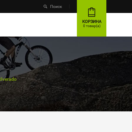
Поиск
КОРЗИНА
0 товар(а)
lverado