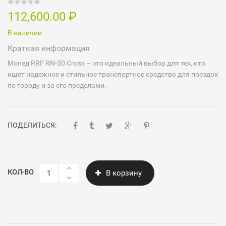
112,600.00
₽
В наличии
Краткая информация
Мопед RRF RN-50 Cross – это идеальный выбор для тех, кто
ищет надежное и стильное транспортное средство для поездок
по городу и за его пределами.
ПОДЕЛИТЬСЯ:
Количество
КОЛ-ВО
В корзину
RRF
RN-
50
Cross