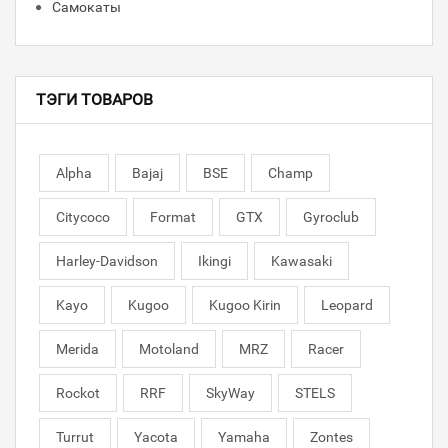
Самокаты
ТЭГИ ТОВАРОВ
Alpha
Bajaj
BSE
Champ
Citycoco
Format
GTX
Gyroclub
Harley-Davidson
Ikingi
Kawasaki
Kayo
Kugoo
Kugoo Kirin
Leopard
Merida
Motoland
MRZ
Racer
Rockot
RRF
SkyWay
STELS
Turrut
Yacota
Yamaha
Zontes