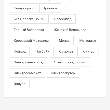
Квадроцикл
Трицикл
Без Пробега По РФ
Велосипед
Горный Велосипед
Женский Велосипед
Кроссовый Мотоцикл
Мопед
Мотоцикл
Нейкед
Питбайк
Самокат
Скутер
Электровелосипед
Электроквадроцикл
Электросамокат
Электроскутер
Эндуро