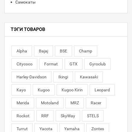
Самокаты
ТЭГИ ТОВАРОВ
Alpha
Bajaj
BSE
Champ
Citycoco
Format
GTX
Gyroclub
Harley-Davidson
Ikingi
Kawasaki
Kayo
Kugoo
Kugoo Kirin
Leopard
Merida
Motoland
MRZ
Racer
Rockot
RRF
SkyWay
STELS
Turrut
Yacota
Yamaha
Zontes