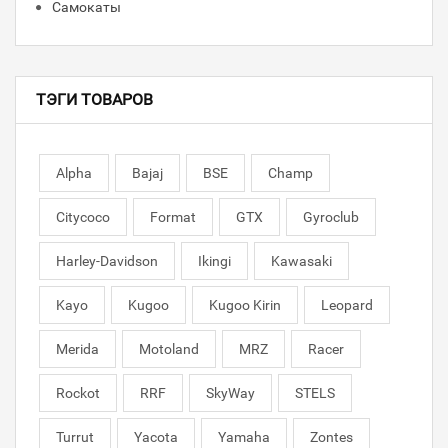
Самокаты
ТЭГИ ТОВАРОВ
Alpha
Bajaj
BSE
Champ
Citycoco
Format
GTX
Gyroclub
Harley-Davidson
Ikingi
Kawasaki
Kayo
Kugoo
Kugoo Kirin
Leopard
Merida
Motoland
MRZ
Racer
Rockot
RRF
SkyWay
STELS
Turrut
Yacota
Yamaha
Zontes