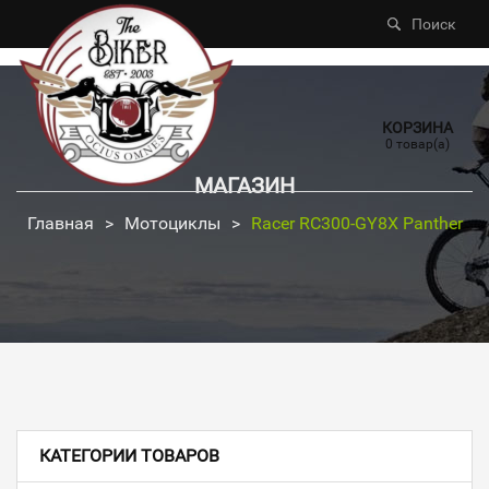
Поиск
КОРЗИНА
0 товар(а)
МАГАЗИН
Главная
>
Мотоциклы
>
Racer RC300-GY8X Panther
КАТЕГОРИИ ТОВАРОВ