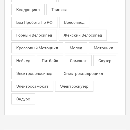
Квадроцикл
Трицикл
Без Пробега По РФ
Велосипед
Горный Велосипед
Женский Велосипед
Кроссовый Мотоцикл
Мопед
Мотоцикл
Нейкед
Питбайк
Самокат
Скутер
Электровелосипед
Электроквадроцикл
Электросамокат
Электроскутер
Эндуро