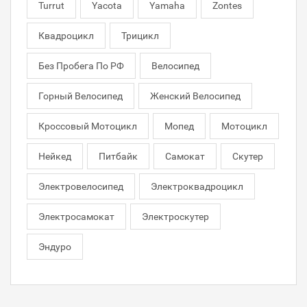
Turrut
Yacota
Yamaha
Zontes
Квадроцикл
Трицикл
Без Пробега По РФ
Велосипед
Горный Велосипед
Женский Велосипед
Кроссовый Мотоцикл
Мопед
Мотоцикл
Нейкед
Питбайк
Самокат
Скутер
Электровелосипед
Электроквадроцикл
Электросамокат
Электроскутер
Эндуро