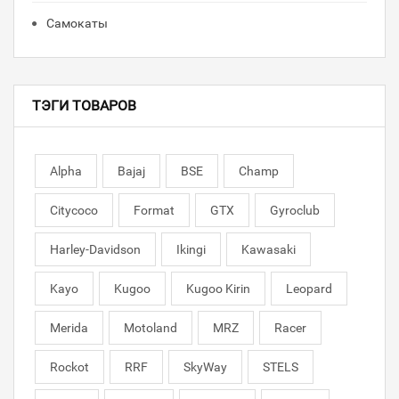
Самокаты
ТЭГИ ТОВАРОВ
Alpha
Bajaj
BSE
Champ
Citycoco
Format
GTX
Gyroclub
Harley-Davidson
Ikingi
Kawasaki
Kayo
Kugoo
Kugoo Kirin
Leopard
Merida
Motoland
MRZ
Racer
Rockot
RRF
SkyWay
STELS