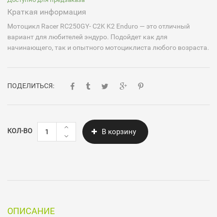
Краткая информация
Мотоцикл Racer RC250GY- C2K K2 Enduro — это отличный
вариант для любителей эндуро. Подойдет как для
начинающего, так и опытного мотоциклиста любого возраста.
ПОДЕЛИТЬСЯ:
Количество
КОЛ-ВО
В корзину
Racer
RC250GY-
C2K
K2
Enduro
ОПИСАНИЕ