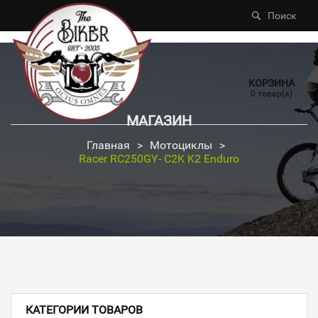
Поиск
КОРЗИНА
0 товар(а)
МАГАЗИН
Главная
>
Мотоциклы
>
Racer RC250GY- C2K K2 Enduro
КАТЕГОРИИ ТОВАРОВ