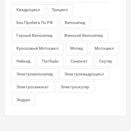
Квадроцикл
Трицикл
Без Пробега По РФ
Велосипед
Горный Велосипед
Женский Велосипед
Кроссовый Мотоцикл
Мопед
Мотоцикл
Нейкед
Питбайк
Самокат
Скутер
Электровелосипед
Электроквадроцикл
Электросамокат
Электроскутер
Эндуро