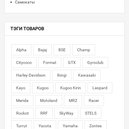
Самокаты
ТЭГИ ТОВАРОВ
Alpha
Bajaj
BSE
Champ
Citycoco
Format
GTX
Gyroclub
Harley-Davidson
Ikingi
Kawasaki
Kayo
Kugoo
Kugoo Kirin
Leopard
Merida
Motoland
MRZ
Racer
Rockot
RRF
SkyWay
STELS
Turrut
Yacota
Yamaha
Zontes