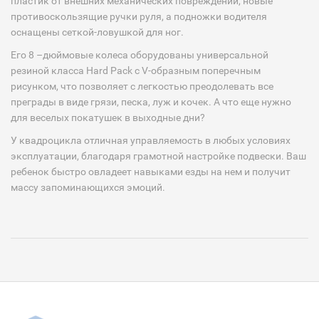
пластик от внешних механических повреждений, новые
противоскользящие ручки руля, а подножки водителя
оснащены сеткой-ловушкой для ног.
Его 8 –дюймовые колеса оборудованы универсальной
резиной класса Hard Pack с V-образным поперечным
рисунком, что позволяет с легкостью преодолевать все
преграды в виде грязи, песка, луж и кочек. А что еще нужно
для веселых покатушек в выходные дни?
У квадроцикла отличная управляемость в любых условиях
эксплуатации, благодаря грамотной настройке подвески. Ваш
ребенок быстро овладеет навыками езды на нем и получит
массу запоминающихся эмоций.