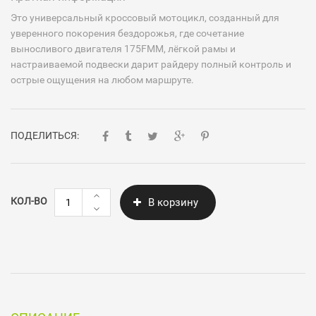
Это универсальный кроссовый мотоцикл, созданный для
уверенного покорения бездорожья, где сочетание
выносливого двигателя 175FMM, лёгкой рамы и
настраиваемой подвески дарит райдеру полный контроль и
острые ощущения на любом маршруте.
ПОДЕЛИТЬСЯ:
Количество
КОЛ-ВО
В корзину
Motoland
PWR
TH3
300