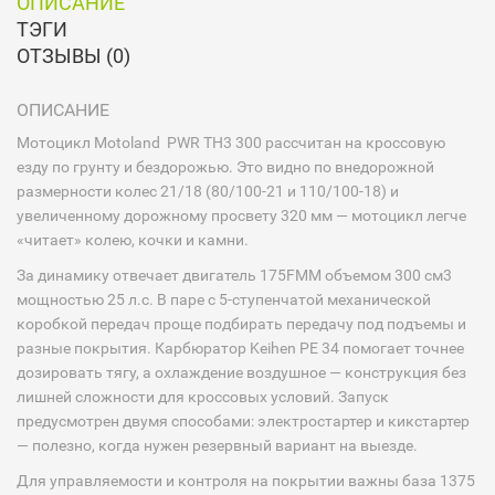
ОПИСАНИЕ
ТЭГИ
ОТЗЫВЫ (0)
ОПИСАНИЕ
Мотоцикл Motoland PWR TH3 300 рассчитан на кроссовую
езду по грунту и бездорожью. Это видно по внедорожной
размерности колес 21/18 (80/100-21 и 110/100-18) и
увеличенному дорожному просвету 320 мм — мотоцикл легче
«читает» колею, кочки и камни.
За динамику отвечает двигатель 175FMM объемом 300 см3
мощностью 25 л.с. В паре с 5-ступенчатой механической
коробкой передач проще подбирать передачу под подъемы и
разные покрытия. Карбюратор Keihen PE 34 помогает точнее
дозировать тягу, а охлаждение воздушное — конструкция без
лишней сложности для кроссовых условий. Запуск
предусмотрен двумя способами: электростартер и кикстартер
— полезно, когда нужен резервный вариант на выезде.
Для управляемости и контроля на покрытии важны база 1375