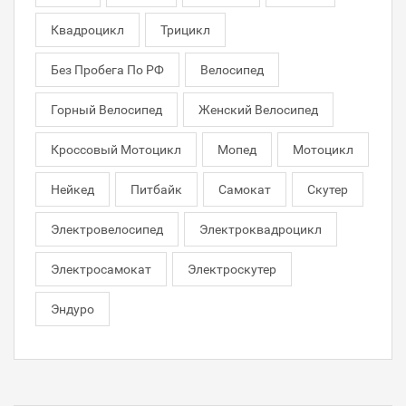
Квадроцикл
Трицикл
Без Пробега По РФ
Велосипед
Горный Велосипед
Женский Велосипед
Кроссовый Мотоцикл
Мопед
Мотоцикл
Нейкед
Питбайк
Самокат
Скутер
Электровелосипед
Электроквадроцикл
Электросамокат
Электроскутер
Эндуро