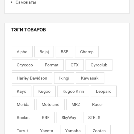
Самокаты
ТЭГИ ТОВАРОВ
Alpha
Bajaj
BSE
Champ
Citycoco
Format
GTX
Gyroclub
Harley-Davidson
Ikingi
Kawasaki
Kayo
Kugoo
Kugoo Kirin
Leopard
Merida
Motoland
MRZ
Racer
Rockot
RRF
SkyWay
STELS
Turrut
Yacota
Yamaha
Zontes