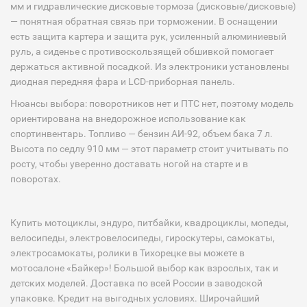
мм и гидравлические дисковые тормоза (дисковые/дисковые)
— понятная обратная связь при торможении. В оснащении
есть защита картера и защита рук, усиленный алюминиевый
руль, а сиденье с противоскользящей обшивкой помогает
держаться активной посадкой. Из электроники установлены
диодная передняя фара и LCD-приборная панель.
Нюансы выбора: поворотников нет и ПТС нет, поэтому модель
ориентирована на внедорожное использование как
спортинвентарь. Топливо — бензин АИ-92, объем бака 7 л.
Высота по седлу 910 мм — этот параметр стоит учитывать по
росту, чтобы уверенно доставать ногой на старте и в
поворотах.
Купить мотоциклы, эндуро, питбайки, квадроциклы, мопеды,
велосипеды, электровелосипеды, гироскутеры, самокаты,
электросамокаты, ролики в Тихорецке вы можете в
мотосалоне «Байкер»! Большой выбор как взрослых, так и
детских моделей. Доставка по всей России в заводской
упаковке. Кредит на выгодных условиях. Широчайший