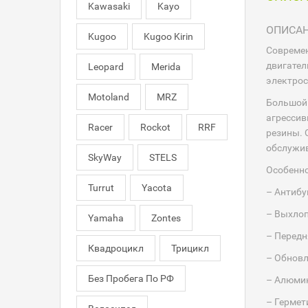
Kawasaki
Kayo
ОПИСА
Kugoo
Kugoo Kirin
Современ
двигател
Leopard
Merida
электрос
Motoland
MRZ
Большой 
агрессив
Racer
Rockot
RRF
резины. 
обслужив
SkyWay
STELS
Особенно
Turrut
Yacota
– Антибу
– Выхлоп
Yamaha
Zontes
– Передн
Квадроцикл
Трицикл
– Обновл
Без Пробега По РФ
– Алюми
– Гермет