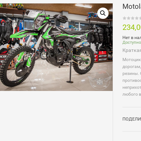
Moto
234,
Нет в на
Доступно
Кратка
Мотоцик
дорогам,
резины. 
противос
неприхо
любого в
ПОДЕЛИ