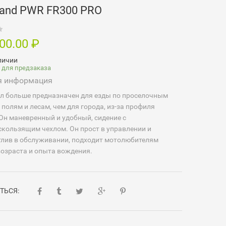
land PWR FR300 PRO
000.00
₽
личии
 для предзаказа
я информация
л больше предназначен для езды по проселочным
 полям и лесам, чем для города, из-за профиля
Он маневренный и удобный, сидение с
кользящим чехлом. Он прост в управлении и
тлив в обслуживании, подходит мотолюбителям
озраста и опыта вождения.
ТЬСЯ: