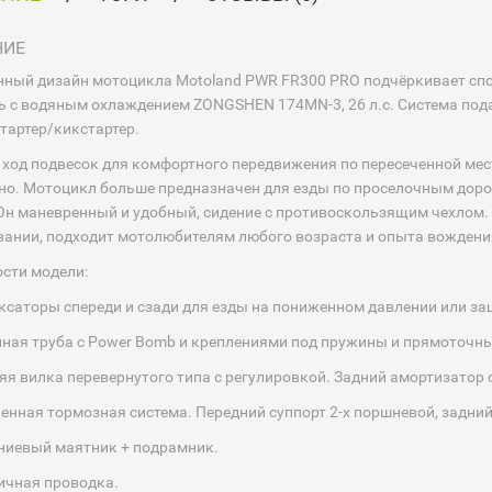
НИЕ
ный дизайн мотоцикла Motoland PWR FR300 PRO подчёркивает сп
ь с водяным охлаждением ZONGSHEN 174MN-3, 26 л.с. Система пода
тартер/кикстартер.
ход подвесок для комфортного передвижения по пересеченной мес
но. Мотоцикл больше предназначен для езды по проселочным дорога
Он маневренный и удобный, сидение с противоскользящим чехлом. 
ании, подходит мотолюбителям любого возраста и опыта вождени
сти модели:
ксаторы спереди и сзади для езды на пониженном давлении или з
ная труба с Power Bomb и креплениями под пружины и прямоточны
яя вилка перевернутого типа с регулировкой. Задний амортизатор 
енная тормозная система. Передний суппорт 2-х поршневой, задний
ниевый маятник + подрамник.
ичная проводка.