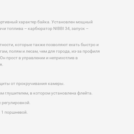
ортивный характер байка. Установлен мощный
чи топлива – карбюратор NIBBI 34, запуск –
тности, которые также позволяют ехать быстро и
м, полям и лесам, чем для города, из-за профиля
Он прост в управлении и неприхотлив в
я.
ащиты от прокручивания камеры.
м глушителем, в котором установлена флейта.
с регулировкой.
 1 поршневой.