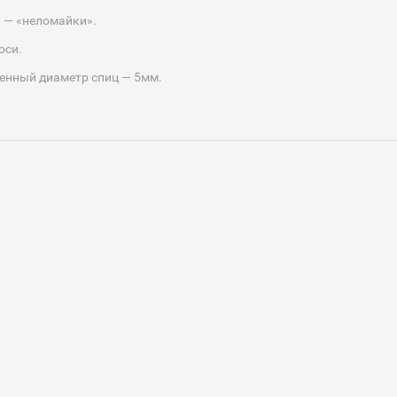
 — «неломайки».
оси.
енный диаметр спиц — 5мм.