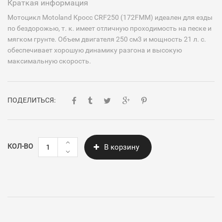
Краткая информация
Мотоцикл Motoland Кросс CRF250 (172FMM) идеален для езды
по бездорожью, т. к. имеет отличную проходимость на песке и
мягком грунте. Объем двигателя 250 см3 и мощность 21 л. с.
обеспечивает хорошую динамику разгона и высокую
максимальную скорость.
ПОДЕЛИТЬСЯ:
Количество
КОЛ-ВО
В корзину
Motoland
CRF250