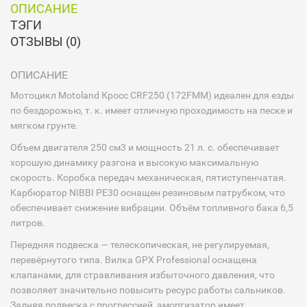
ОПИСАНИЕ
ТЭГИ
ОТЗЫВЫ (0)
ОПИСАНИЕ
Мотоцикл Motoland Кросс CRF250 (172FMM) идеален для езды
по бездорожью, т. к. имеет отличную проходимость на песке и
мягком грунте.
Объем двигателя 250 см3 и мощность 21 л. с. обеспечивает
хорошую динамику разгона и высокую максимальную
скорость. Коробка передач механическая, пятиступенчатая.
Карбюратор NIBBI PE30 оснащен резиновым патрубком, что
обеспечивает снижение вибрации. Объём топливного бака 6,5
литров.
Передняя подвеска — телескопическая, не регулируемая,
перевёрнутого типа. Вилка GPX Professional оснащена
клапанами, для стравливания избыточного давления, что
позволяет значительно повысить ресурс работы сальников.
Задняя подвеска с прогрессией, амортизатор имеет