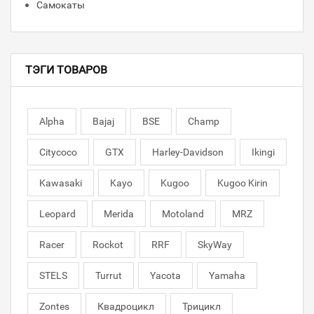
Самокаты
ТЭГИ ТОВАРОВ
Alpha
Bajaj
BSE
Champ
Citycoco
GTX
Harley-Davidson
Ikingi
Kawasaki
Kayo
Kugoo
Kugoo Kirin
Leopard
Merida
Motoland
MRZ
Racer
Rockot
RRF
SkyWay
STELS
Turrut
Yacota
Yamaha
Zontes
Квадроцикл
Трицикл