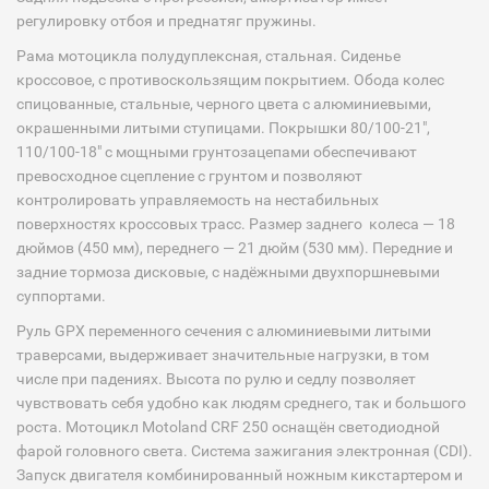
регулировку отбоя и преднатяг пружины.
Рама мотоцикла полудуплексная, стальная. Сиденье
кроссовое, с противоскользящим покрытием. Обода колес
спицованные, стальные, черного цвета с алюминиевыми,
окрашенными литыми ступицами. Покрышки 80/100-21″,
110/100-18″ с мощными грунтозацепами обеспечивают
превосходное сцепление с грунтом и позволяют
контролировать управляемость на нестабильных
поверхностях кроссовых трасс. Размер заднего колеса — 18
дюймов (450 мм), переднего — 21 дюйм (530 мм). Передние и
задние тормоза дисковые, с надёжными двухпоршневыми
суппортами.
Руль GPX переменного сечения с алюминиевыми литыми
траверсами, выдерживает значительные нагрузки, в том
числе при падениях. Высота по рулю и седлу позволяет
чувствовать себя удобно как людям среднего, так и большого
роста. Мотоцикл Motoland CRF 250 оснащён светодиодной
фарой головного света. Система зажигания электронная (CDI).
Запуск двигателя комбинированный ножным кикстартером и