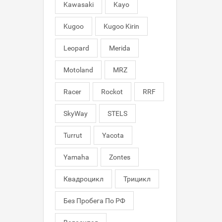
Kawasaki
Kayo
Kugoo
Kugoo Kirin
Leopard
Merida
Motoland
MRZ
Racer
Rockot
RRF
SkyWay
STELS
Turrut
Yacota
Yamaha
Zontes
Квадроцикл
Трицикл
Без Пробега По РФ