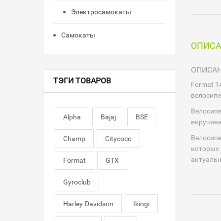
Электросамокаты
Самокаты
ОПИС
ОПИСА
ТЭГИ ТОВАРОВ
Format 1
велосипе
Велосипе
Alpha
Bajaj
BSE
вкручива
Велосипе
Champ
Citycoco
которых 
актуальн
Format
GTX
Gyroclub
Harley-Davidson
Ikingi