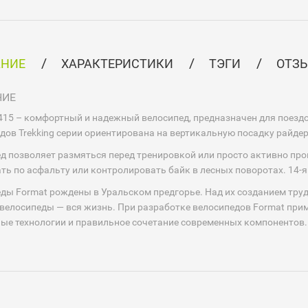
АНИЕ
ХАРАКТЕРИСТИКИ
ТЭГИ
ОТЗЫ
НИЕ
415 – комфортный и надежный велосипед, предназначен для поездок
дов Trekking серии ориентирована на вертикальную посадку райдер
д позволяет размяться перед тренировкой или просто активно про
ть по асфальту или контролировать байк в лесных поворотах. 14-я 
ды Format рождены в Уральском предгорье. Над их созданием тру
велосипеды — вся жизнь. При разработке велосипедов Format при
ые технологии и правильное сочетание современных компонентов. 