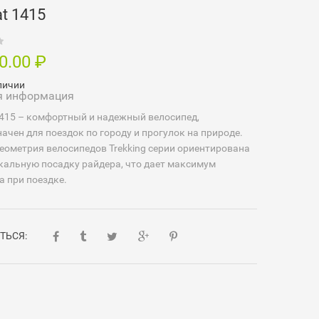
t 1415
00.00
₽
личии
я информация
415 – комфортный и надежный велосипед,
ачен для поездок по городу и прогулок на природе.
еометрия велосипедов Trekking серии ориентирована
кальную посадку райдера, что дает максимум
 при поездке.
ТЬСЯ: