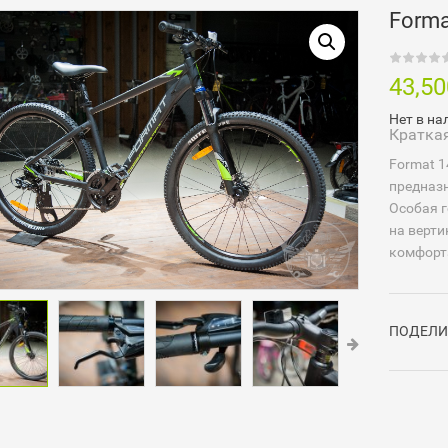
Forma
43,5
Нет в на
Кратка
Format 1
предназн
Особая г
на верти
комфорта
ПОДЕЛИ