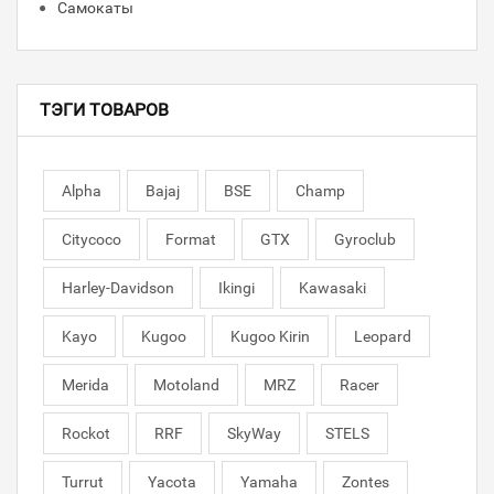
Самокаты
ТЭГИ ТОВАРОВ
Alpha
Bajaj
BSE
Champ
Citycoco
Format
GTX
Gyroclub
Harley-Davidson
Ikingi
Kawasaki
Kayo
Kugoo
Kugoo Kirin
Leopard
Merida
Motoland
MRZ
Racer
Rockot
RRF
SkyWay
STELS
Turrut
Yacota
Yamaha
Zontes