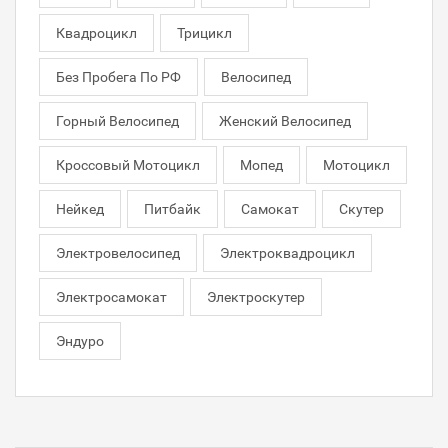
Квадроцикл
Трицикл
Без Пробега По РФ
Велосипед
Горный Велосипед
Женский Велосипед
Кроссовый Мотоцикл
Мопед
Мотоцикл
Нейкед
Питбайк
Самокат
Скутер
Электровелосипед
Электроквадроцикл
Электросамокат
Электроскутер
Эндуро