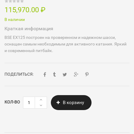
115,970.00
₽
В наличии
Краткая информация
BSE EX125 построен на проверенном и надежном шасси,
оснащен самым необходимым для активного катания. Яркий
и современный питбайк.
ПОДЕЛИТЬСЯ:
Количество
КОЛ-ВО
В корзину
BSE
EX125