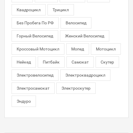
Квадроцикл
Трицикл
Без Пробега По РФ
Велосипед
Горный Велосипед
Женский Велосипед
Кроссовый Мотоцикл
Мопед
Мотоцикл
Нейкед
Питбайк
Самокат
Скутер
Электровелосипед
Электроквадроцикл
Электросамокат
Электроскутер
Эндуро