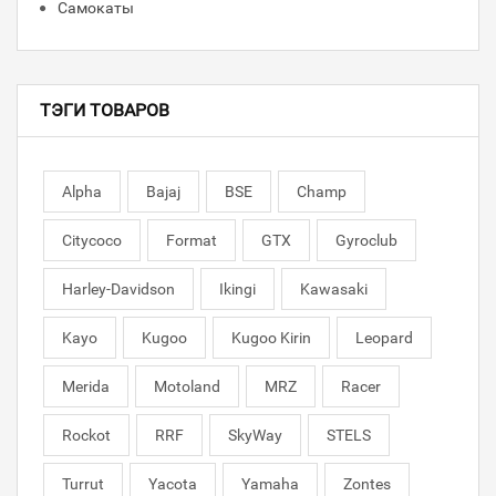
Самокаты
ТЭГИ ТОВАРОВ
Alpha
Bajaj
BSE
Champ
Citycoco
Format
GTX
Gyroclub
Harley-Davidson
Ikingi
Kawasaki
Kayo
Kugoo
Kugoo Kirin
Leopard
Merida
Motoland
MRZ
Racer
Rockot
RRF
SkyWay
STELS
Turrut
Yacota
Yamaha
Zontes