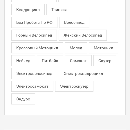
Квадроцикл
Трицикл
Без Пробега По РФ
Велосипед
Горный Велосипед
Женский Велосипед
Кроссовый Мотоцикл
Мопед
Мотоцикл
Нейкед
Питбайк
Самокат
Скутер
Электровелосипед
Электроквадроцикл
Электросамокат
Электроскутер
Эндуро