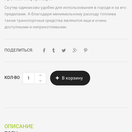
Скутер одинаково удобен для использования в городе и за его
пределами. А благодаря минимальному расходу топлива
такие транспортные средства являются еще и очень
доступными и неприхотливыми.
ПОДЕЛИТЬСЯ:
Количество
КОЛ-ВО
В корзину
Скутер
K
125
ОПИСАНИЕ