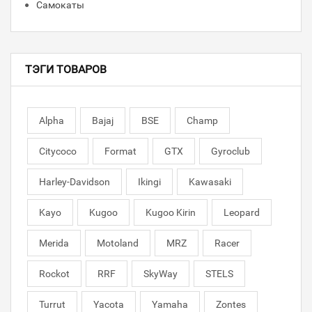
Самокаты
ТЭГИ ТОВАРОВ
Alpha
Bajaj
BSE
Champ
Citycoco
Format
GTX
Gyroclub
Harley-Davidson
Ikingi
Kawasaki
Kayo
Kugoo
Kugoo Kirin
Leopard
Merida
Motoland
MRZ
Racer
Rockot
RRF
SkyWay
STELS
Turrut
Yacota
Yamaha
Zontes