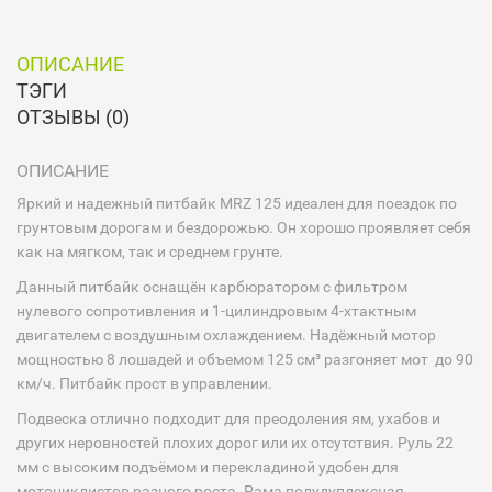
ОПИСАНИЕ
ТЭГИ
ОТЗЫВЫ (0)
ОПИСАНИЕ
Яркий и надежный питбайк MRZ 125 идеален для поездок по
грунтовым дорогам и бездорожью. Он хорошо проявляет себя
как на мягком, так и среднем грунте.
Данный питбайк оснащён карбюратором с фильтром
нулевого сопротивления и 1-цилиндровым 4-хтактным
двигателем с воздушным охлаждением. Надёжный мотор
мощностью 8 лошадей и объемом 125 см³ разгоняет мот до 90
км/ч. Питбайк прост в управлении.
Подвеска отлично подходит для преодоления ям, ухабов и
других неровностей плохих дорог или их отсутствия. Руль 22
мм с высоким подъёмом и перекладиной удобен для
мотоциклистов разного роста. Рама полудуплексная