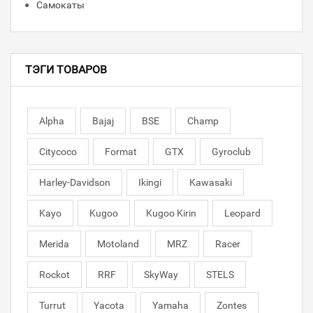
Самокаты
ТЭГИ ТОВАРОВ
Alpha
Bajaj
BSE
Champ
Citycoco
Format
GTX
Gyroclub
Harley-Davidson
Ikingi
Kawasaki
Kayo
Kugoo
Kugoo Kirin
Leopard
Merida
Motoland
MRZ
Racer
Rockot
RRF
SkyWay
STELS
Turrut
Yacota
Yamaha
Zontes