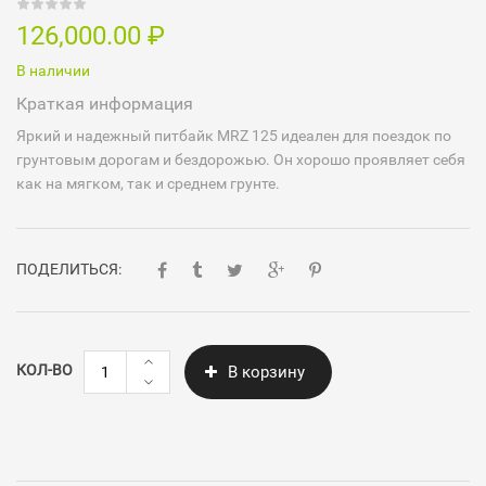
126,000.00
₽
В наличии
Краткая информация
Яркий и надежный питбайк MRZ 125 идеален для поездок по
грунтовым дорогам и бездорожью. Он хорошо проявляет себя
как на мягком, так и среднем грунте.
ПОДЕЛИТЬСЯ:
Количество
КОЛ-ВО
В корзину
Питбайк
MRZ
125