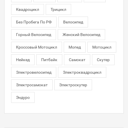
Квадроцикл
Трицикл
Без Пробега По РФ
Велосипед
Горный Велосипед
Женский Велосипед
Кроссовый Мотоцикл
Мопед
Мотоцикл
Нейкед
Питбайк
Самокат
Скутер
Электровелосипед
Электроквадроцикл
Электросамокат
Электроскутер
Эндуро