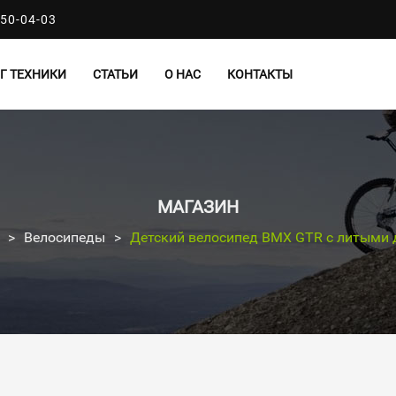
50-04-03
Г ТЕХНИКИ
СТАТЬИ
О НАС
КОНТАКТЫ
МАГАЗИН
>
Велосипеды
>
Детский велосипед BMX GTR с литыми