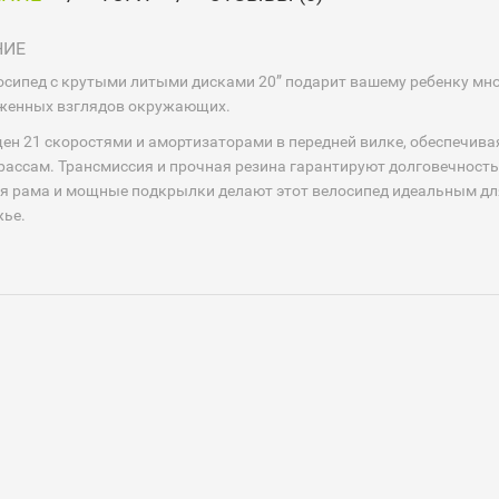
НИЕ
осипед с крутыми литыми дисками 20” подарит вашему ребенку м
рженных взглядов окружающих.
ен 21 скоростями и амортизаторами в передней вилке, обеспечива
ассам. Трансмиссия и прочная резина гарантируют долговечность
я рама и мощные подкрылки делают этот велосипед идеальным для 
жье.