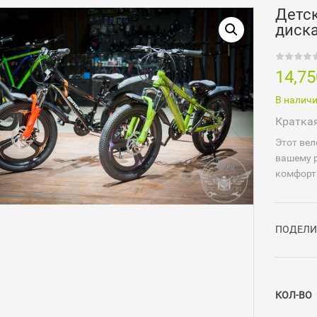
Детс
диск
14,7
В налич
Кратка
Этот вел
вашему 
комфорт
ПОДЕЛИ
КОЛ-ВО