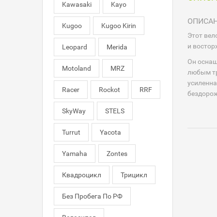
Kawasaki
Kayo
ОПИСА
Kugoo
Kugoo Kirin
Этот вел
и восто
Leopard
Merida
Он оснащ
Motoland
MRZ
любым тр
усиленна
Racer
Rockot
RRF
бездоро
SkyWay
STELS
Turrut
Yacota
Yamaha
Zontes
Квадроцикл
Трицикл
Без Пробега По РФ