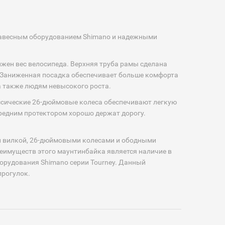
й навесным оборудованием Shimano и надежными
ижен вес велосипеда. Верхняя труба рамы сделана
. Заниженная посадка обеспечивает больше комфорта
а также людям невысокого роста.
ссические 26-дюймовые колеса обеспечивают легкую
редним протектором хорошо держат дорогу.
ой вилкой, 26-дюймовыми колесами и ободными
реимуществ этого маунтинбайка является наличие в
орудования Shimano серии Tourney. Данный
прогулок.