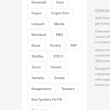
Kawasaki
Kayo
ОПИСА
Kugoo
Kugoo Kirin
Stels Na
дисковы
Leopard
Merida
Рама вып
Motoland
MRZ
таким об
и позвол
Racer
Rockot
RRF
Амортиза
управляе
SkyWay
STELS
Дисковые
Turrut
Yacota
Navigato
тормозам
Yamaha
Zontes
нем наде
Навигато
Квадроцикл
Трицикл
Без Пробега По РФ