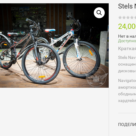
Stels
24,0
Нет в на
Доступно
Кратка
Stels Na
оснащен
дисковы
Navigato
амортиз
ободными
хардтей
ПОДЕЛИ