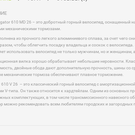
НИЕ
vigator 610 MD 26 – это добротный горный велосипед, оснащенны
ми механическими тормозами.
олнена из прочного легкого алюминиевого сплава, за счет чего сн
разом, чтобы облегчить посадку владельца и соскок с велосипеда
яет использовать велосипед не только мужчинам, но и женщинам, 
ционная вилка хорошо обрабатывает небольшие неровности. Кла
мость, двойные обода дают дополнительную прочность, шины со с
 механические тормоза обеспечивают плавное торможение.
r 610 V 26 – это классический горный велосипед с амортизационн
и V-типа. Он также относится к хардтейлам. Одним из основных п
жных комплектующих, в том числе трансмиссионного навесного об
р можно рекомендовать всем любителям городских и загородных 