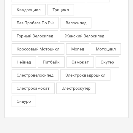
Квадроцикл
Трицикл
Без Пробега По РФ
Велосипед
Горный Велосипед
Женский Велосипед
Кроссовый Мотоцикл
Мопед
Мотоцикл
Нейкед
Питбайк
Самокат
Скутер
Электровелосипед
Электроквадроцикл
Электросамокат
Электроскутер
Эндуро