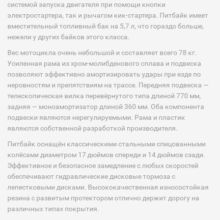
системой запуска двигателя при помощи кнопки
электростартера, так и рычагом кик-стартера. Питбайк имеет
вместительный топливный бак на 5,7 л, что гораздо больше,
нежели у других байков этого класса.
Вес мотоцикла очень небольшой и составляет всего 78 кг.
Усиленная рама из хром-молибденового сплава и подвеска
позволяют эффективно амортизировать удары при езде по
неровностям и препятствиям на трассе. Передняя подвеска —
телескопическая вилка перевёрнутого типа длиной 770 мм,
задняя — моноамортизатор длиной 360 мм. Оба компонента
подвески являются нерегулируемыми. Рама и пластик
являются собственной разработкой производителя.
Питбайк оснащён классическими стальными спицованными
колёсами диаметром 17 дюймов спереди и 14 дюймов сзади.
Эффективное и безопасное замедление с любых скоростей
обеспечивают гидравлические дисковые тормоза с
лепестковыми дисками. Высококачественная износостойкая
резина с развитым протектором отлично держит дорогу на
различных типах покрытия.