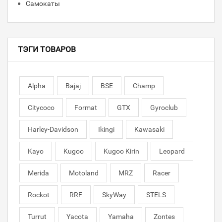
Самокаты
ТЭГИ ТОВАРОВ
Alpha
Bajaj
BSE
Champ
Citycoco
Format
GTX
Gyroclub
Harley-Davidson
Ikingi
Kawasaki
Kayo
Kugoo
Kugoo Kirin
Leopard
Merida
Motoland
MRZ
Racer
Rockot
RRF
SkyWay
STELS
Turrut
Yacota
Yamaha
Zontes