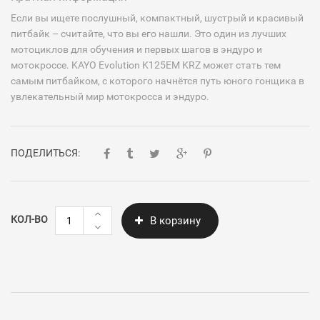
Если вы ищете послушный, компактный, шустрый и красивый
питбайк – считайте, что вы его нашли. Это один из лучших
мотоциклов для обучения и первых шагов в эндуро и
мотокроссе. KAYO Evolution K125EM KRZ может стать тем
самым питбайком, с которого начнётся путь юного гонщика в
увлекательный мир мотокросса и эндуро.
ПОДЕЛИТЬСЯ:
Количество
КОЛ-ВО
В корзину
KAYO
Evolution
K125EM
KRZ