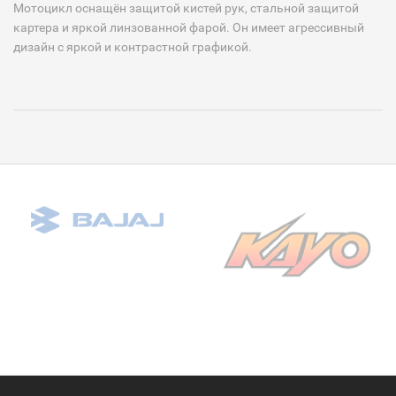
Мотоцикл оснащён защитой кистей рук, стальной защитой
картера и яркой линзованной фарой. Он имеет агрессивный
дизайн с яркой и контрастной графикой.