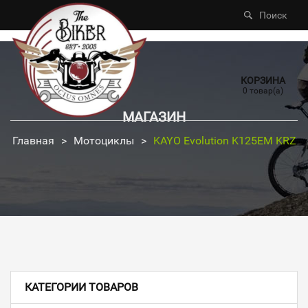
Поиск
КОРЗИНА
0 товар(а)
МАГАЗИН
Главная
>
Мотоциклы
>
KAYO Evolution K125EM KRZ
КАТЕГОРИИ ТОВАРОВ