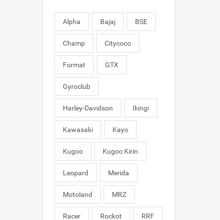
Alpha
Bajaj
BSE
Champ
Citycoco
Format
GTX
Gyroclub
Harley-Davidson
Ikingi
Kawasaki
Kayo
Kugoo
Kugoo Kirin
Leopard
Merida
Motoland
MRZ
Racer
Rockot
RRF