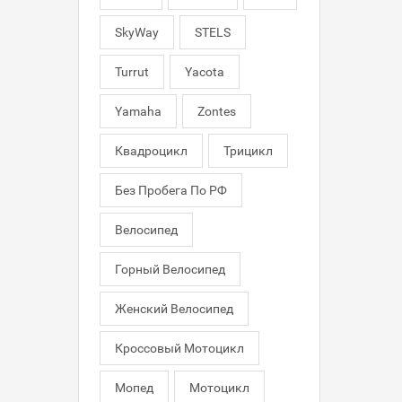
SkyWay
STELS
Turrut
Yacota
Yamaha
Zontes
Квадроцикл
Трицикл
Без Пробега По РФ
Велосипед
Горный Велосипед
Женский Велосипед
Кроссовый Мотоцикл
Мопед
Мотоцикл