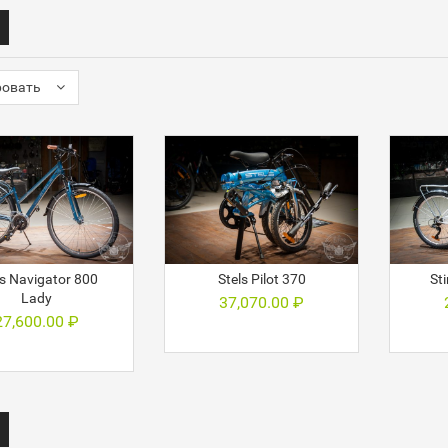
ровать
ls Navigator 800
Stels Pilot 370
Sti
Lady
37,070.00
₽
27,600.00
₽